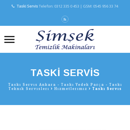
Taski Servis
Telefon: 0312 335 0 453 | GSM: 0545 956 33 74
Skip
to
content
TASKI SERVIS
Taski Servis Ankara - Taski Yedek Parça - Taski
Teknik Servisleri
>
Hizmetlerimiz
>
Taski Servis