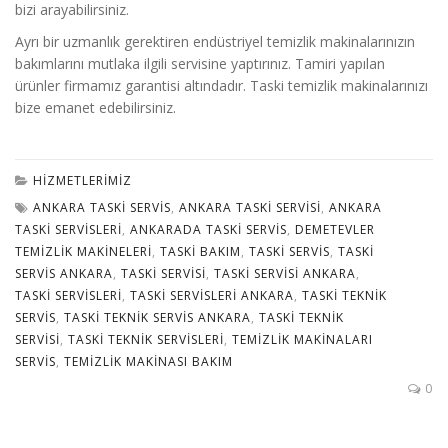
bizi arayabilirsiniz.
Ayrı bir uzmanlık gerektiren endüstriyel temizlik makinalarınızın
bakımlarını mutlaka ilgili servisine yaptırınız. Tamiri yapılan
ürünler firmamız garantisi altındadır. Taski temizlik makinalarınızı
bize emanet edebilirsiniz.
HIZMETLERIMIZ
ANKARA TASKI SERVIS
,
ANKARA TASKI SERVISI
,
ANKARA
TASKI SERVISLERI
,
ANKARADA TASKI SERVIS
,
DEMETEVLER
TEMIZLIK MAKINELERI
,
TASKI BAKIM
,
TASKI SERVIS
,
TASKI
SERVIS ANKARA
,
TASKI SERVISI
,
TASKI SERVISI ANKARA
,
TASKI SERVISLERI
,
TASKI SERVISLERI ANKARA
,
TASKI TEKNIK
SERVIS
,
TASKI TEKNIK SERVIS ANKARA
,
TASKI TEKNIK
SERVISI
,
TASKI TEKNIK SERVISLERI
,
TEMIZLIK MAKINALARI
SERVIS
,
TEMIZLIK MAKINASI BAKIM
0